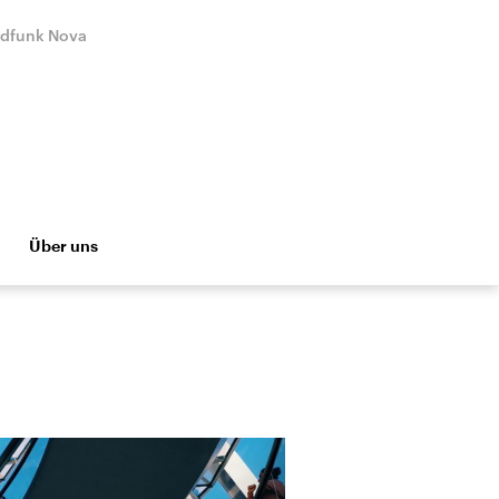
ndfunk Nova
Über uns
ukunft?
Close
Menu
Dekolonisiert euch!