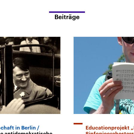
Beiträge
haft in Berlin
Educationprojekt 
ne antidemokratische
Sinfonieorchesters