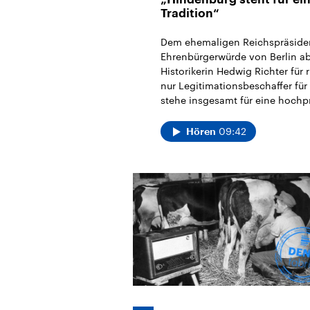
Tradition“
Dem ehemaligen Reichspräsiden
Ehrenbürgerwürde von Berlin ab
Historikerin Hedwig Richter für 
nur Legitimationsbeschaffer für
stehe insgesamt für eine hochp
09:42
Hören