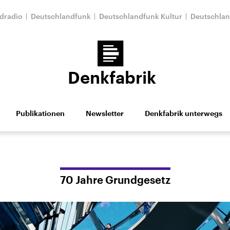
dradio
Deutschlandfunk
Deutschlandfunk Kultur
Deutschla
Denkfabrik
Publikationen
Newsletter
Denkfabrik unterwegs
s Stärkeren
Machen statt meckern!
Wie gestalten wir Z
 der Hand in den Mund
Auf der Suche nach dem "Wir"
andel
70 Jahre Grundgesetz