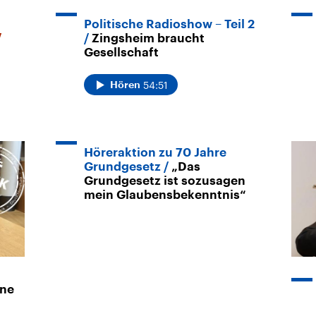
Politische Radioshow – Teil 2
Zingsheim braucht
Gesellschaft
54:51
Hören
Höreraktion zu 70 Jahre
Grundgesetz
„Das
Grundgesetz ist sozusagen
mein Glaubensbekenntnis“
ine