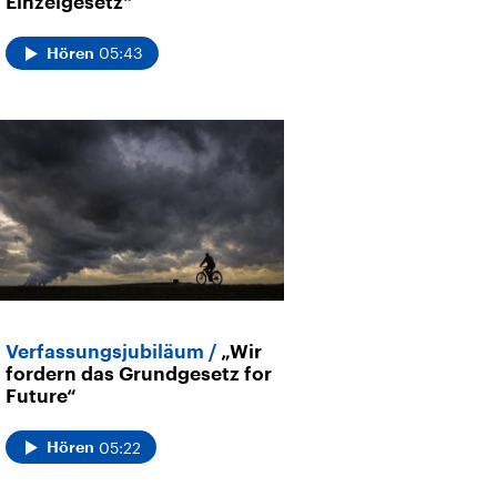
Einzelgesetz“
05:43
Hören
Verfassungsjubiläum
„Wir
fordern das Grundgesetz for
Future“
05:22
Hören