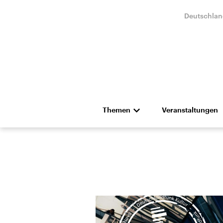
Deutschlan
Themen
Veranstaltungen
Aktuelles Thema
Das Recht de
Die wehrhafte Demokratie
Von
70 Jahre Grundgesetz
Klimaw