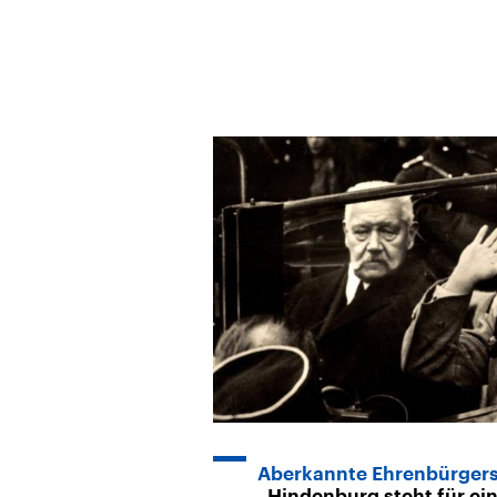
Aberkannte Ehrenbürgersc
„Hindenburg steht für ei