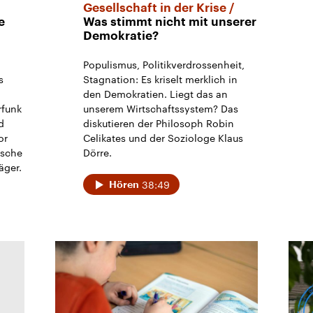
Gesellschaft in der Krise
e
Was stimmt nicht mit unserer
Demokratie?
Populismus, Politikverdrossenheit,
s
Stagnation: Es kriselt merklich in
den Demokratien. Liegt das an
rfunk
unserem Wirtschaftssystem? Das
d
diskutieren der Philosoph Robin
or
Celikates und der Soziologe Klaus
ische
Dörre.
äger.
38:49
Hören