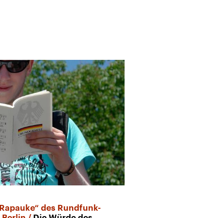
„Rapauke“ des Rundfunk-
 Berlin
Die Würde des