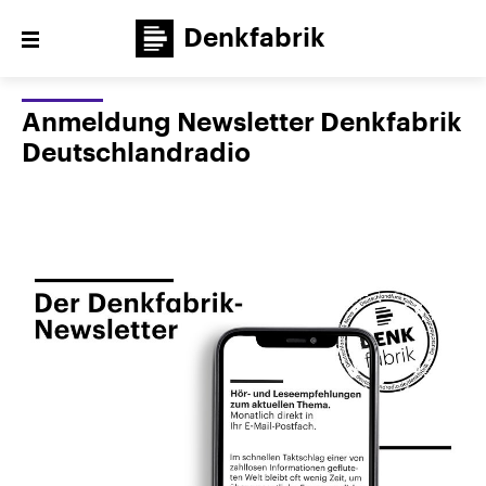
Denkfabrik
Close
menu
Themen
Anmeldung Newsletter Denkfabrik
Deutschlandradio
Veranstaltungen
Publikationen
Newsletter
Denkfabrik unterwegs
Über uns