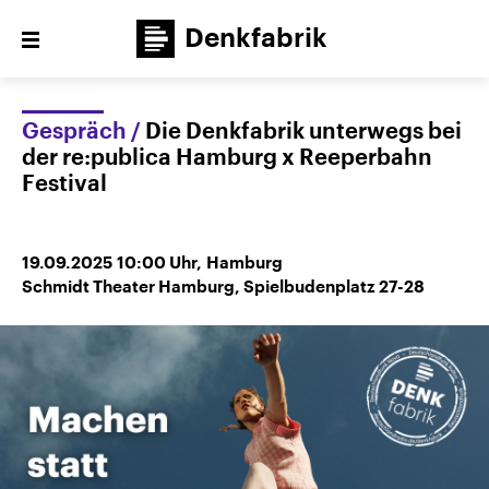
Denkfabrik
Close
menu
Themen
Gespräch
Die Denkfabrik unterwegs bei
der re:publica Hamburg x Reeperbahn
Festival
Veranstaltungen
Publikationen
Newsletter
Denkfabrik unterwegs
Über uns
19.09.2025
10:00
Uhr,
Hamburg
Schmidt Theater Hamburg, Spielbudenplatz 27-28